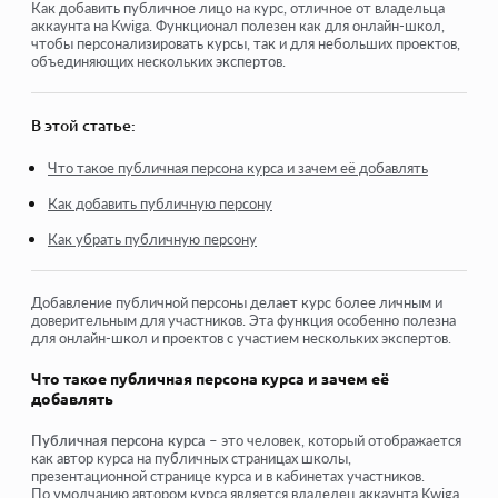
Как удалить курс
Как добавить публичное лицо на курс, отличное от владельца
аккаунта на Kwiga. Функционал полезен как для онлайн-школ,
чтобы персонализировать курсы, так и для небольших проектов,
Защита Ваших материалов на Kwiga
объединяющих нескольких экспертов.
Общедоступный или пробный урок
В этой статье:
Как изменить статус урока на черновик и скрыть его от
учеников
Что такое публичная персона курса и зачем её добавлять
Использование чекпоинтов
Как добавить публичную персону
Как добавить практику к уроку
Как убрать публичную персону
Как создать задание с обязательной проверкой
куратором
Добавление публичной персоны делает курс более личным и
доверительным для участников. Эта функция особенно полезна
Как создать задание для разных тарифов
для онлайн-школ и проектов с участием нескольких экспертов.
Как создать тест с баллами и автоматической
Что такое публичная персона курса и зачем её
проверкой
добавлять
Публичная персона курса
– это человек, который отображается
как автор курса на публичных страницах школы,
Посмотреть еще
презентационной странице курса и в кабинетах участников.
По умолчанию автором курса является владелец аккаунта Kwiga.