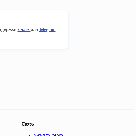
оддержки
в чате
или
Telegram
Связь
@kwiga_team