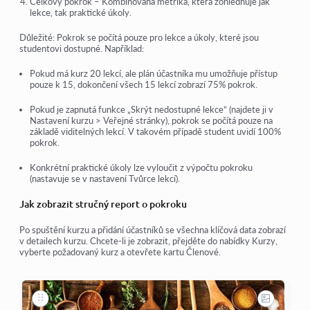
Celkový pokrok
– Kombinovaná metrika, která zohledňuje jak
lekce, tak praktické úkoly
.
Důležité:
Pokrok se počítá pouze pro
lekce a úkoly, které jsou
studentovi dostupné
. Například:
Pokud má kurz
20 lekcí
, ale plán účastníka mu umožňuje přístup
pouze k
15
, dokončení všech
15 lekcí
zobrazí
75% pokrok
.
Pokud je zapnutá funkce
„Skrýt nedostupné lekce“
(najdete ji v
Nastavení kurzu > Veřejné stránky
), pokrok se počítá pouze na
základě viditelných lekcí. V takovém případě student uvidí
100%
pokrok
.
Konkrétní
praktické úkoly
lze vyloučit z výpočtu pokroku
(nastavuje se v
nastavení Tvůrce lekcí
).
Jak zobrazit stručný report o pokroku
Po spuštění kurzu a přidání účastníků se všechna klíčová data zobrazí
v detailech kurzu. Chcete-li je zobrazit, přejděte do nabídky
Kurzy
,
vyberte požadovaný kurz a otevřete kartu
Členové
.