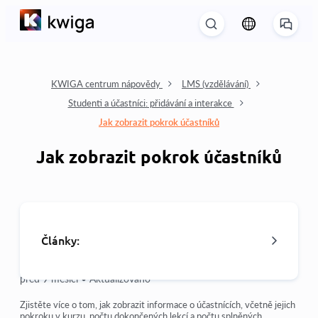
KWIGA centrum nápovědy
LMS (vzdělávání)
Studenti a účastníci: přidávání a interakce
Jak zobrazit pokrok účastníků
Jak zobrazit pokrok účastníků
Články:
před 9 měsíci •
Aktualizováno
Jak udělit přístup ke kurzu
Zjistěte více o tom, jak zobrazit informace o účastnících, včetně jejich
pokroku v kurzu, počtu dokončených lekcí a počtu splněných