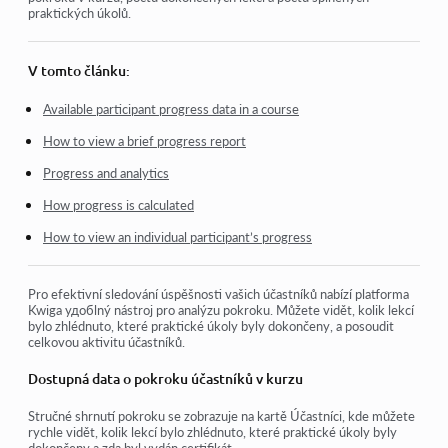
praktických úkolů.
Jak přistupovat k účtu studenta
Jak zobrazit pokrok účastníků
V tomto článku:
Jak vytvořit certifikát a přidat jej do kurzu
Available participant progress data in a course
Automatizace: Udělování bodů po dokončení lekcí
How to view a brief progress report
Provádění průzkumů (reakce, hodnocení, NPS)
Progress and analytics
Jak zobrazit všechny pokusy o test
How progress is calculated
How to view an individual participant’s progress
Jak nastavit opakování testu
Jak aktualizovat tarif studenta a zachovat jeho pokrok
Pro efektivní sledování úspěšnosti vašich účastníků nabízí platforma
Kwiga удобlný nástroj pro analýzu pokroku. Můžete vidět, kolik lekcí
bylo zhlédnuto, které praktické úkoly byly dokončeny, a posoudit
Zobrazit více
celkovou aktivitu účastníků.
Dostupná data o pokroku účastníků v kurzu
Stručné shrnutí pokroku se zobrazuje na kartě
Účastníci
, kde můžete
rychle vidět, kolik lekcí bylo zhlédnuto, které praktické úkoly byly