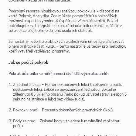
dokončeny a zda byl vydán certifikát.
Podrobný
report
s hloubkovou analýzou pokroku je k dispozici na
kartě
Pokrok, Analytika
. Zde můžete pomocí filtrů a pokročilých
možností exportu vyhodnotit úspěšnost všech účastníků. Pokud
potřebujete rychle zjistit, co konkrétní účastník dokončil, můžete z
této sekce přejít přímo do jeho osobních statistik.
Samostatný
report o praktických úkolech
vám umožňuje analyzovat
plnění praktické části kurzu – tento nástroj je užitečný pro metodiky,
kteří vytvářejí vzdělávací programy.
Jak se počítá pokrok
Pokrok účastníka se měří pomocí čtyř klíčových ukazatelů:
Zhlédnuté lekce
– Poměr dokončených lekcí k celkovému počtu
dostupných lekcí. Lekce se považuje za
zhlédnutou
, pokud je
zhlédnuto 85 % jejího obsahu
(nebo pokud uživatel stráví
alespoň 5
sekund
na stránce u lekcí bez videa/audia).
Pokrok v praxi
– Procento dokončených
praktických úkolů
.
Body za praxi
–
Získané body
vzhledem k maximálně možnému
počtu.