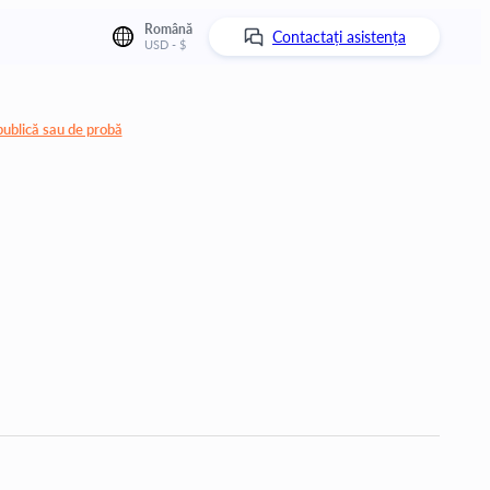
Română
Contactați asistența
USD - $
publică sau de probă