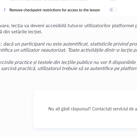
are, lecția va deveni accesibilă tuturor utilizatorilor platformei p
ă din setările lecției.
:
dacă un participant nu este autentificat, statisticile privind p
tifica un utilizator neautorizat. Toate activitățile dintr-o lecție
arcinile practice și testele din lecțiile publice nu vor fi disponibil
 sarcină practică, utilizatorul trebuie să se autentifice pe platfor
Nu ați găsit răspunsul? Contactați serviciul de 