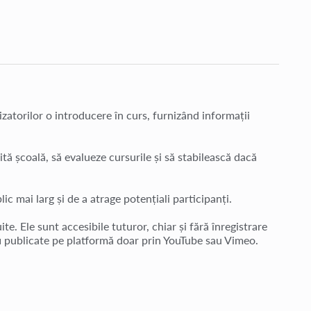
lizatorilor o introducere în curs, furnizând informații
ită școală, să evalueze cursurile și să stabilească dacă
ic mai larg și de a atrage potențiali participanți.
uite. Ele sunt accesibile tuturor, chiar și fără înregistrare
 fi publicate pe platformă doar prin YouTube sau Vimeo.