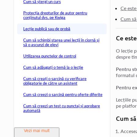
Cum să ștergi un curs
Ce este 
Protecția drepturilor de autor pentru
conținutul dvs. pe Kwiga
Cum să 
Lecție publică sau de probă
Ce este
Cum să schimbi starea unei lecții în ciornă și
să o ascunzi de elevi
O lecție p
Utilizarea punctelor de control
despre tin
Cum să adăugați o temă la o lecție
Pentru st
formatul d
Cum să creați o sarcină cu verificare
obligatorie de către un asistent
Pentru ex
Cum să creezi o sarcină pentru oferte diferite
Lecțiile p
pe platfor
Cum să creezi un test cu punctaj și aprobare
automată
Cum să 
Accesea
Vezi mai mult