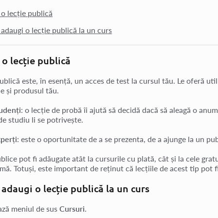
o lecție publică
adaugi o lecție publică la un curs
 o lecție publică
ublică este, în esență, un acces de test la cursul tău. Le oferă uti
e și produsul tău.
udenți
: o lecție de probă îi ajută să decidă dacă să aleagă o anum
e studiu li se potrivește.
perți
: este o oportunitate de a se prezenta, de a ajunge la un publ
ublice pot fi adăugate atât la cursurile cu plată, cât și la cele grat
mă. Totuși, este important de reținut că lecțiile de acest tip pot
adaugi o lecție publică la un curs
ză meniul de sus
Cursuri
.