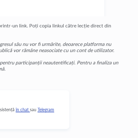
rintr-un link. Poți copia linkul către lecție direct din
rogresul său nu vor fi urmărite, deoarece platforma nu
 publică vor rămâne neasociate cu un cont de utilizator.
e pentru participanții neautentificați. Pentru a finaliza un
mă.
asistență
în chat
sau
Telegram