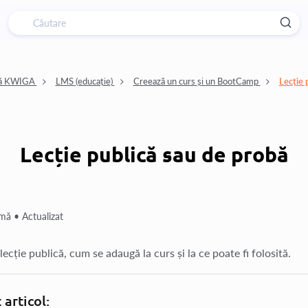
nță KWIGA
LMS (educație)
Creează un curs și un BootCamp
Lecție 
Lecție publică sau de probă
rmă •
Actualizat
lecție publică, cum se adaugă la curs și la ce poate fi folosită.
 articol: