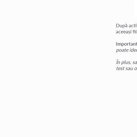
După activ
aceeași fil
Important
poate iden
În plus, s
test sau o