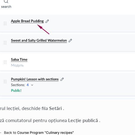
rul lecției, deschide fila
Setări
.
ză comutatorul pentru opțiunea
Lecție publică
.