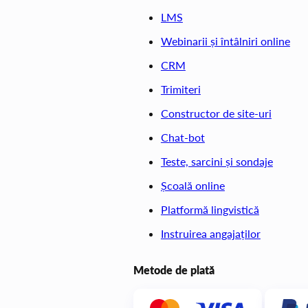
LMS
Mai multe articole
Webinarii și întâlniri online
CRM
Trimiteri
Constructor de site-uri
Chat-bot
Teste, sarcini și sondaje
Școală online
Platformă lingvistică
Instruirea angajaților
Metode de plată