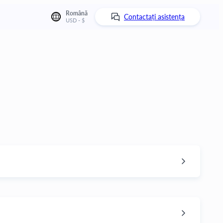
Română
Contactați asistența
USD - $
 de autor pentru conținutul dvs. pe Kwiga
e de a vă proteja materialele, videoclipurile și
-vă că rămân în siguranță și accesibile doar