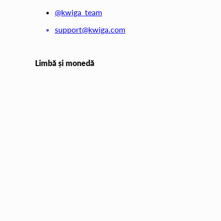
@kwiga_team
support@kwiga.com
Limbă și monedă