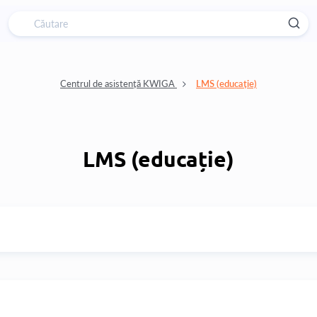
Centrul de asistență KWIGA
LMS (educație)
LMS (educație)
Protecția drepturilor
 produse.
Aflați modalități eficient
prezentările, asigurându