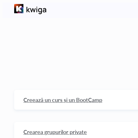
Creează un curs și un BootCamp
Cum să ștergi un curs
Ce trebuie să faci pentru a elimina cursul din lista de
Crearea grupurilor private