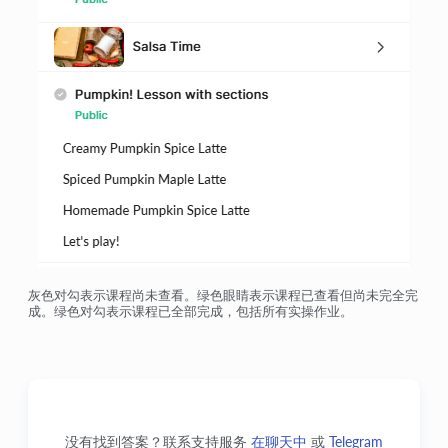
灰色对勾表示课程尚未查看。绿色眼睛表示课程已查看但尚未完全完
成。绿色对勾表示课程已全部完成，包括所有实操作业。
没有找到答案？联系支持服务
在聊天中
或
Telegram