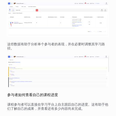
这些数据有助于分析单个参与者的表现，并在必要时调整其学习路
径。
参与者如何查看自己的课程进度
课程参与者可以直接在学习平台上自主跟踪自己的进度。这有助于他
们了解自己的成果，并查看还有多少内容尚未完成。