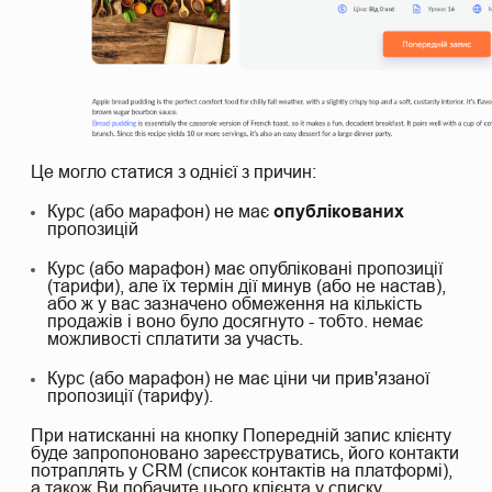
Це могло статися з однієї з причин:
Курс (або марафон) не має
опублікованих
пропозицій
Курс (або марафон) має опубліковані пропозиції
(тарифи), але їх термін дії минув (або не настав),
або ж у вас зазначено обмеження на кількість
продажів і воно було досягнуто - тобто. немає
можливості сплатити за участь.
Курс (або марафон) не має ціни чи прив'язаної
пропозиції (тарифу).
При натисканні на кнопку Попередній запис клієнту
буде запропоновано зареєструватись, його контакти
потраплять у CRM (список контактів на платформі),
а також Ви побачите цього клієнта у списку