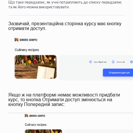
Як відкрити учню доступ
Що таке передзапис, як учні потрапляють до списку передзапис
та як його можна використовувати.
Як увійти до кабінету учня
Зазвичай, презентаційна сторінка курсу має кнопку
Як переглянути прогрес учасників
отримати доступ.
Як створити сертифікат та додати його до курсу
Автоматизація: Нарахування балів під час проходження
уроків
Проведення опитувань (реакції, рейтинг, NPS)
Як переглянути усі спроби проходження тесту
Як налаштувати повторне проходження тесту
Як оновити тариф і зберегти прогрес учня на курсі
Якщо ж на платформі немає можливості придбати
курс, то кнопка Отримати доступ змінюється на
кнопку Попередній запис:
Подивитися ще