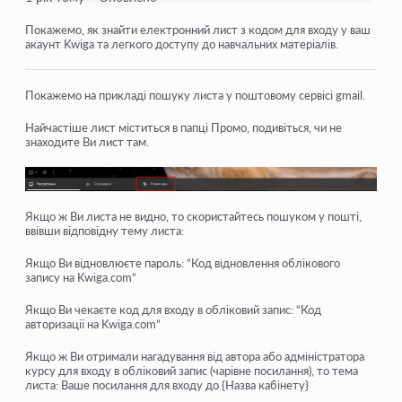
Як відкрити учню доступ
Покажемо, як знайти електронний лист з кодом для входу у ваш
акаунт Kwiga та легкого доступу до навчальних матеріалів.
Як увійти до кабінету учня
Як переглянути прогрес учасників
Покажемо на прикладі пошуку листа у поштовому сервісі gmail.
Найчастіше лист міститься в папці Промо, подивіться, чи не
Як створити сертифікат та додати його до курсу
знаходите Ви лист там.
Автоматизація: Нарахування балів під час проходження
уроків
Проведення опитувань (реакції, рейтинг, NPS)
Якщо ж Ви листа не видно, то скористайтесь пошуком у пошті,
ввівши відповідну тему листа:
Як переглянути усі спроби проходження тесту
Якщо Ви відновлюєте пароль: “Код відновлення облікового
Як налаштувати повторне проходження тесту
запису на Kwiga.com”
Як оновити тариф і зберегти прогрес учня на курсі
Якщо Ви чекаєте код для входу в обліковий запис: “Код
авторизації на Kwiga.com”
Якщо ж Ви отримали нагадування від автора або адміністратора
Подивитися ще
курсу для входу в обліковий запис (чарівне посилання), то тема
листа: Ваше посилання для входу до {Назва кабінету}