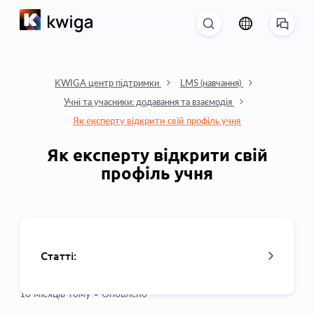
KWIGA центр підтримки
LMS (навчання)
Учні та учасники: додавання та взаємодія
Як експерту відкрити свій профіль учня
Як експерту відкрити свій
профіль учня
Статті:
10 місяців тому •
Оновлено