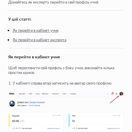
Як відкрити учню доступ
Дізнайтесь як експерту перейти в свій профіль учня.
Як увійти до кабінету учня
У цій статті:
Як переглянути прогрес учасників
Як перейти в кабінет учня
Як створити сертифікат та додати його до курсу
Як перейти в кабінет експерта
Автоматизація: Нарахування балів під час проходження
уроків
Як перейти в кабінет учня
Проведення опитувань (реакції, рейтинг, NPS)
Щоб переглянути свій профіль з боку учня, виконайте кілька
Як переглянути усі спроби проходження тесту
простих кроків:
Як налаштувати повторне проходження тесту
У кабінеті справа вгорі натисніть на аватар свого профілю.
Як оновити тариф і зберегти прогрес учня на курсі
Подивитися ще