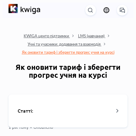
KWIGA центр підтримки
LMS (навчання)
Учні та учасники: додавання та взаємодія
Як оновити тариф і зберегти прогрес учня на курсі
Як оновити тариф і зберегти
прогрес учня на курсі
Статті:
1 рік тому •
Оновлено