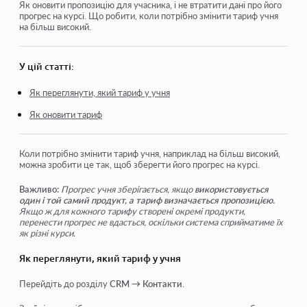
Як відкрити учню доступ
Як оновити пропозицію для учасника, і не втратити дані про його
прогрес на курсі. Що робити, коли потрібно змінити тариф учня
на більш високий.
Як увійти до кабінету учня
Як переглянути прогрес учасників
У цій статті:
Як створити сертифікат та додати його до курсу
Як переглянути, який тариф у учня
Автоматизація: Нарахування балів під час проходження
Як оновити тариф
уроків
Проведення опитувань (реакції, рейтинг, NPS)
Коли потрібно змінити тариф учня, наприклад на більш високий,
можна зробити це так, щоб зберегти його прогрес на курсі.
Як переглянути усі спроби проходження тесту
Важливо:
Прогрес учня зберігається, якщо
використовується
Як налаштувати повторне проходження тесту
один і той самий продукт, а тариф визначається пропозицією.
Якщо ж для кожного тарифу створені окремі продукти,
Як оновити тариф і зберегти прогрес учня на курсі
перенести прогрес не вдасться, оскільки система сприйматиме їх
як різні курси.
Як переглянути, який тариф у учня
Подивитися ще
Перейдіть до розділу
CRM → Контакти
.