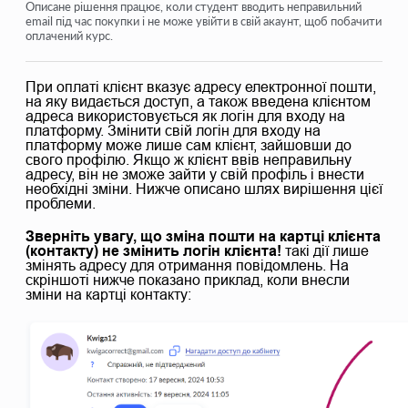
Як відкрити учню доступ
Описане рішення працює, коли студент вводить неправильний
email під час покупки і не може увійти в свій акаунт, щоб побачити
оплачений курс.
Як увійти до кабінету учня
Як переглянути прогрес учасників
При оплаті клієнт вказує адресу електронної пошти,
на яку видається доступ, а також введена клієнтом
Як створити сертифікат та додати його до курсу
адреса використовується як логін для входу на
платформу. Змінити свій логін для входу на
Автоматизація: Нарахування балів під час проходження
платформу може лише сам клієнт, зайшовши до
уроків
свого профілю. Якщо ж клієнт ввів неправильну
адресу, він не зможе зайти у свій профіль і внести
Проведення опитувань (реакції, рейтинг, NPS)
необхідні зміни. Нижче описано шлях вирішення цієї
проблеми.
Як переглянути усі спроби проходження тесту
Зверніть увагу, що зміна пошти на картці клієнта
(контакту) не змінить логін клієнта!
такі дії лише
Як налаштувати повторне проходження тесту
змінять адресу для отримання повідомлень. На
скріншоті нижче показано приклад, коли внесли
Як оновити тариф і зберегти прогрес учня на курсі
зміни на картці контакту:
Подивитися ще