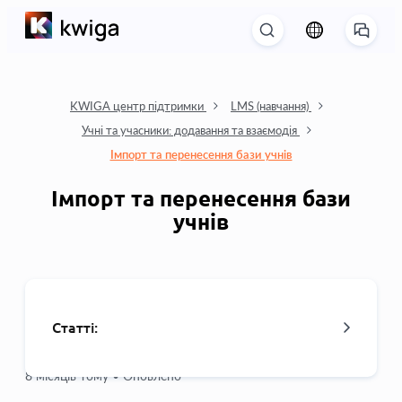
KWIGA центр підтримки
LMS (навчання)
Учні та учасники: додавання та взаємодія
Імпорт та перенесення бази учнів
Імпорт та перенесення бази
учнів
Статті:
8 місяців тому •
Оновлено