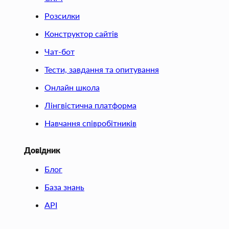
Розсилки
Конструктор сайтів
Чат-бот
Тести, завдання та опитування
Онлайн школа
Лінгвістична платформа
Навчання співробітників
Довідник
Блог
База знань
API