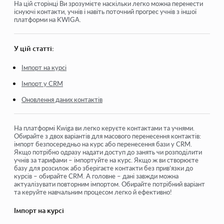
Як відкрити учню доступ
На цій сторінці Ви зрозумієте наскільки легко можна перенести
існуючі контакти, учнів і навіть поточний прогрес учнів з іншої
платформи на KWIGA.
Як увійти до кабінету учня
Як переглянути прогрес учасників
У цій статті:
Як створити сертифікат та додати його до курсу
Імпорт на курсі
Автоматизація: Нарахування балів під час проходження
Імпорт у CRM
уроків
Оновлення даних контактів
Проведення опитувань (реакції, рейтинг, NPS)
Як переглянути усі спроби проходження тесту
На платформі Kwiga ви легко керуєте контактами та учнями.
Обирайте з двох варіантів для масового перенесення контактів:
Як налаштувати повторне проходження тесту
імпорт безпосередньо на курс або перенесення бази у CRM.
Якщо потрібно одразу надати доступ до занять чи розподілити
Як оновити тариф і зберегти прогрес учня на курсі
учнів за тарифами – імпортуйте на курс. Якщо ж ви створюєте
базу для розсилок або зберігаєте контакти без прив’язки до
курсів – обирайте CRM. А головне – дані завжди можна
актуалізувати повторним імпортом. Обирайте потрібний варіант
Подивитися ще
та керуйте навчальним процесом легко й ефективно!
Імпорт на курсі