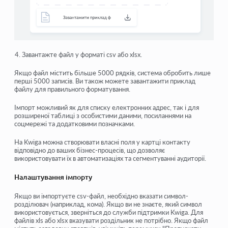
Завантажте файл у форматі
csv
або
xlsx
.
Якщо файл містить більше
5000 рядків
, система обробить лише
перші
5000
записів. Ви також можете завантажити
приклад
файлу
для правильного форматування.
Імпорт можливий як для списку електронних адрес, так і для
розширеної таблиці з особистими даними, посиланнями на
соцмережі та додатковими позначками.
На Kwiga можна створювати власні поля у картці контакту
відповідно до ваших бізнес-процесів, що дозволяє
використовувати їх в автоматизаціях та сегментуванні аудиторії.
Налаштування імпорту
Якщо ви імпортуєте
csv-файл
, необхідно вказати
символ-
розділювач
(наприклад, кома). Якщо ви не знаєте, який символ
використовується, зверніться до служби підтримки Kwiga. Для
файлів
xls
або
xlsx
вказувати роздільник не потрібно. Якщо файл