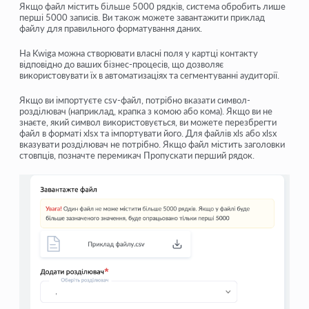
Якщо файл містить більше
5000 рядків
, система обробить лише
перші
5000
записів. Ви також можете завантажити приклад
файлу для правильного форматування даних.
На Kwiga можна створювати
власні поля
у картці контакту
відповідно до ваших бізнес-процесів, що дозволяє
використовувати їх в автоматизаціях та сегментуванні аудиторії.
Якщо ви імпортуєте
csv-файл
, потрібно вказати
символ-
розділювач
(наприклад, крапка з комою або кома). Якщо ви не
знаєте, який символ використовується, ви можете перезбрегти
файл в форматі
xlsx
та імпортувати його. Для файлів
xls
або
xlsx
вказувати розділювач не потрібно. Якщо файл містить
заголовки
стовпців
, позначте перемикач
Пропускати перший рядок
.