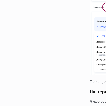
Після цьо
Як пер
Якщо сер