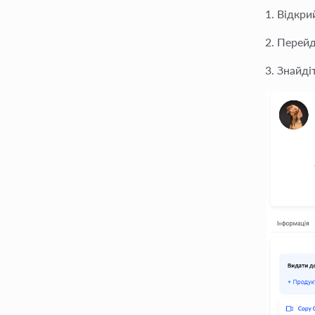
Відкри
Перейд
Знайдіт