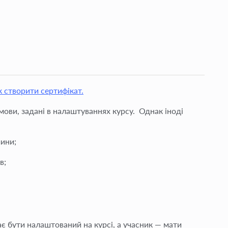
к створити сертифікат.
ови, задані в налаштуваннях курсу. Однак іноді
чини;
в;
ає бути налаштований на курсі, а учасник — мати