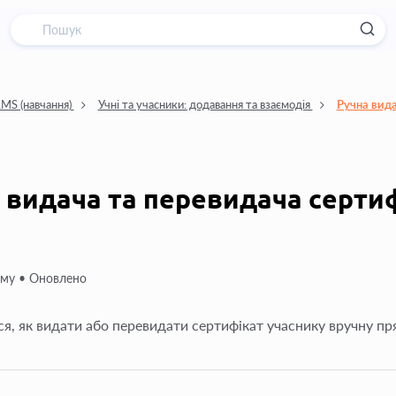
MS (навчання)
Учні та учасники: додавання та взаємодія
Ручна вида
 видача та перевидача серти
ому •
Оновлено
ся, як видати або перевидати сертифікат учаснику вручну пр