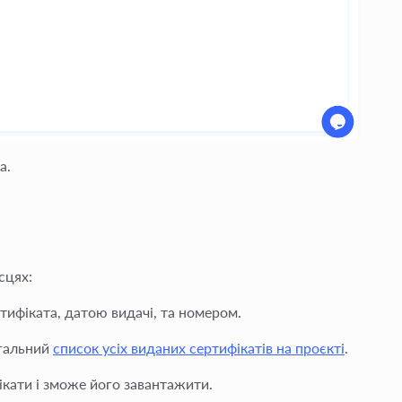
а.
сцях:
ртифіката, датою видачі, та номером.
агальний
список усіх виданих сертифікатів на проєкті
.
ікати
і зможе його завантажити.