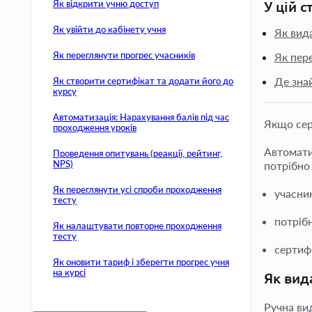
Як відкрити учню доступ
У цій с
Як увійти до кабінету учня
Як вид
Як переглянути прогрес учасників
Як пер
Де зна
Як створити сертифікат та додати його до
курсу
Автоматизація: Нарахування балів під час
Якщо сер
проходження уроків
Автомати
Проведення опитувань (реакції, рейтинг,
NPS)
потрібно
Як переглянути усі спроби проходження
учасник
тесту
потріб
Як налаштувати повторне проходження
тесту
сертиф
Як оновити тариф і зберегти прогрес учня
на курсі
Як вид
Ручна ви