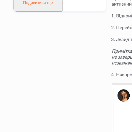
Подивитися ще
активний
Відкри
Перейд
Знайдіт
Примітка
не завер
незважаю
Навпро