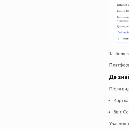
Після 
Платформ
Де зна
Після ви
Картка
Звіт С
Учасник 