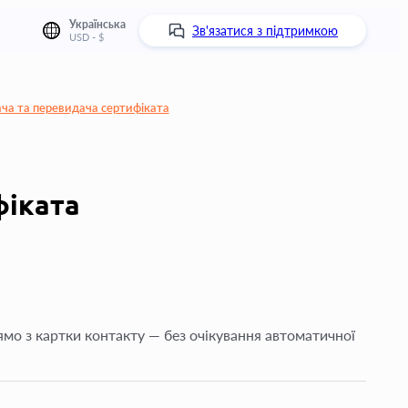
Українська
Зв'язатися з підтримкою
USD - $
ча та перевидача сертифіката
фіката
ямо з картки контакту — без очікування автоматичної