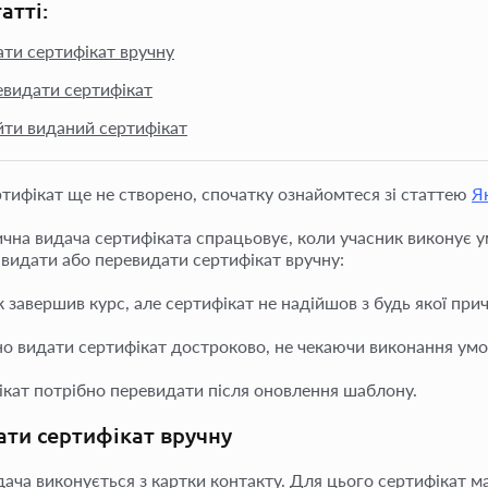
татті:
ати сертифікат вручну
евидати сертифікат
йти виданий сертифікат
тифікат ще не створено, спочатку ознайомтеся зі статтею
Я
чна видача сертифіката спрацьовує, коли учасник виконує ум
 видати або перевидати сертифікат вручну:
 завершив курс, але сертифікат не надійшов з будь якої при
но видати сертифікат достроково, не чекаючи виконання умо
ікат потрібно перевидати після оновлення шаблону.
ати сертифікат вручну
дача виконується з картки контакту. Для цього сертифікат м