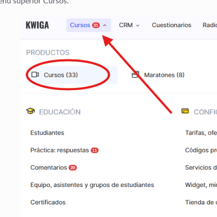
enú superior
Cursos
.