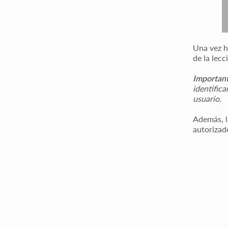
Una vez h
de la lec
Importan
identific
usuario.
Además, la
autorizad