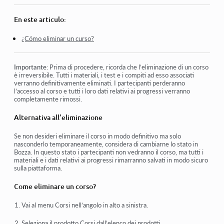
Protección de derechos de autor de tu contenido en Kwiga
En este articulo:
Lección pública o de prueba
¿Cómo eliminar un curso?
Cómo cambiar el estado de una lección a borrador y
ocultarla de los estudiantes
Importante
:
Prima di procedere, ricorda che l’eliminazione di un corso
Uso de los puntos de control
è irreversibile. Tutti i materiali, i test e i compiti ad esso associati
verranno definitivamente eliminati. I partecipanti perderanno
Cómo agregar un asignación a una lección
l’accesso al corso e tutti i loro dati relativi ai progressi verranno
completamente rimossi.
Cómo crear un asignación con verificación obligatoria por
parte del curador
Alternativa all’eliminazione
Cómo crear una tarea para diferentes ofertas
Se non desideri eliminare il corso in modo definitivo ma solo
nasconderlo temporaneamente, considera di cambiarne lo stato in
Bozza
. In questo stato i partecipanti non vedranno il corso, ma tutti i
Cómo crear un test con puntuaciones y aprobación
materiali e i dati relativi ai progressi rimarranno salvati in modo sicuro
automática
sulla piattaforma.
Come eliminare un corso?
Ver más
Vai al menu Corsi nell’angolo in alto a sinistra.
Seleziona il prodotto
Corsi
dall’elenco dei prodotti.