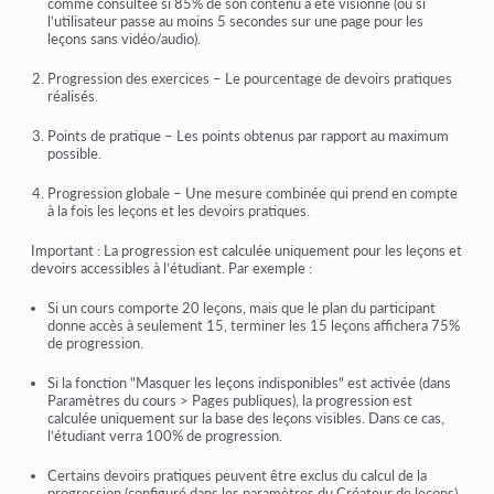
comme consultée
si
85% de son contenu a été visionné
(ou si
l’utilisateur passe
au moins 5 secondes
sur une page pour les
leçons sans vidéo/audio).
Progression des exercices
– Le pourcentage de
devoirs pratiques
réalisés.
Points de pratique
– Les
points obtenus
par rapport au maximum
possible.
Progression globale
– Une mesure combinée qui prend en compte
à la fois les
leçons et les devoirs pratiques
.
Important :
La progression est calculée uniquement pour les
leçons et
devoirs accessibles à l’étudiant
. Par exemple :
Si un cours comporte
20 leçons
, mais que le plan du participant
donne accès à
seulement 15
, terminer les
15 leçons
affichera
75%
de progression
.
Si la fonction
"Masquer les leçons indisponibles"
est activée (dans
Paramètres du cours > Pages publiques
), la progression est
calculée uniquement sur la base des leçons visibles. Dans ce cas,
l’étudiant verra
100% de progression
.
Certains
devoirs pratiques
peuvent être exclus du calcul de la
progression (configuré dans les
paramètres du Créateur de leçons
).