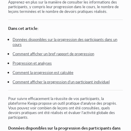
Comment donner accès au cours
Apprenez-en plus sur la manière de consulter les informations des
participants, y compris leur progression dans le cours, le nombre de
leçons terminées et le nombre de devoirs pratiques réalisés.
Comment accéder au compte d'un étudiant
Comment voir les progrès des participants
Dans cet article:
Comment créer un certificat
Données disponibles sur la progression des participants dans un
cours
Automatisation : Attribution de points après la réalisation
des leçons
Comment afficher un bref rapport de progression
Réalisation de sondages (réactions, évaluations, NPS)
Progression et analyses
Comment voir tous les essais de test
Comment la progression est calculée
Comment configurer une nouvelle tentative de test
Comment afficher la progression d’un participant individuel
Comment mettre à jour le tarif d'un étudiant tout en
maintenant ses progrès
Pour suivre efficacement la réussite de vos participants, la
plateforme Kwiga propose un outil pratique d’analyse des progrès.
Vous pouvez voir combien de leçons ont été consultées, quels
devoirs pratiques ont été réalisés et évaluer l’activité globale des
Voir plus
participants.
Données disponibles sur la progression des participants dans