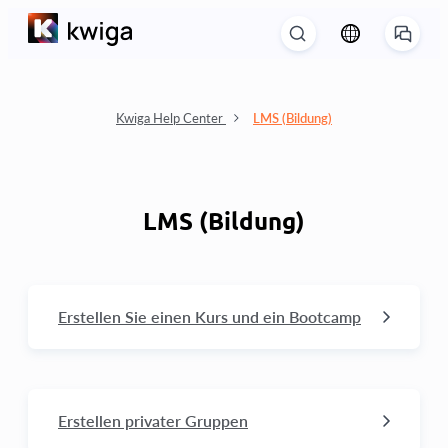
Kwiga Help Center
LMS (Bildung)
LMS (Bildung)
Erstellen Sie einen Kurs und ein Bootcamp
Wie man einen Kurs löscht
Was zu tun ist, um den Kurs aus der
Erstellen privater Gruppen
Produktliste zu entfernen.