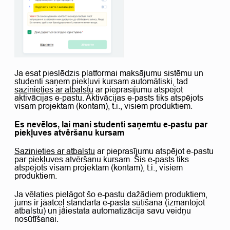
Ja esat pieslēdzis platformai maksājumu sistēmu un
studenti saņem piekļuvi kursam automātiski, tad
sazinieties ar atbalstu
ar pieprasījumu atspējot
aktivācijas e-pastu. Aktivācijas e-pasts tiks atspējots
visam projektam (kontam), t.i., visiem produktiem.
Es nevēlos, lai mani studenti saņemtu e-pastu par
piekļuves atvēršanu kursam
Sazinieties ar atbalstu
ar pieprasījumu atspējot e-pastu
par piekļuves atvēršanu kursam. Šis e-pasts tiks
atspējots visam projektam (kontam), t.i., visiem
produktiem.
Ja vēlaties pielāgot šo e-pastu dažādiem produktiem,
jums ir jāatceļ standarta e-pasta sūtīšana (izmantojot
atbalstu) un jāiestata automatizācija savu veidņu
nosūtīšanai.