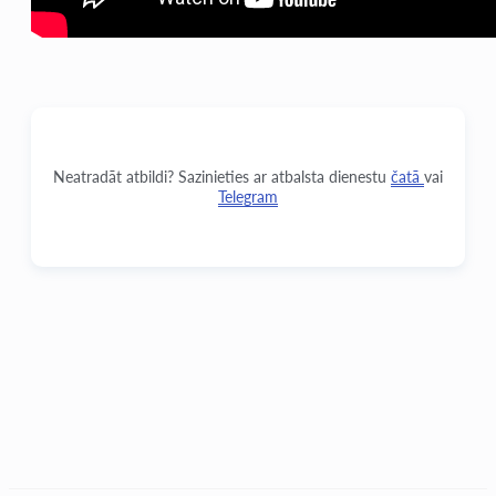
Neatradāt atbildi? Sazinieties ar atbalsta dienestu
čatā
vai
Telegram