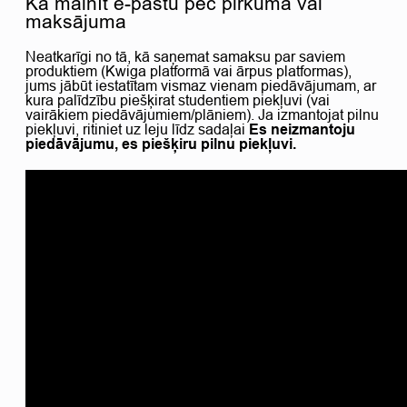
Kā mainīt e-pastu pēc pirkuma vai
maksājuma
Neatkarīgi no tā, kā saņemat samaksu par saviem
produktiem (Kwiga platformā vai ārpus platformas),
jums jābūt iestatītam vismaz vienam piedāvājumam, ar
kura palīdzību piešķirat studentiem piekļuvi (vai
vairākiem piedāvājumiem/plāniem). Ja izmantojat pilnu
piekļuvi, ritiniet uz leju līdz sadaļai
Es neizmantoju
piedāvājumu, es piešķiru pilnu piekļuvi.