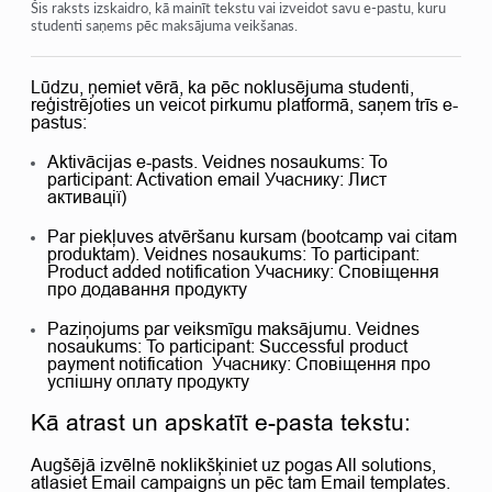
Pasūtījumi: pasūtījumu izveide un rediģēšana
Šis raksts izskaidro, kā mainīt tekstu vai izveidot savu e-pastu, kuru
studenti saņems pēc maksājuma veikšanas.
Pasūtījumi: pasūtījumu izveide un rediģēšana
Lūdzu, ņemiet vērā, ka pēc noklusējuma studenti,
Transakcijas
reģistrējoties un veicot pirkumu platformā, saņem trīs e-
pastus:
Kā iestatīt sava e-pasta nosūtīšanu pēc pirkuma
Aktivācijas e-pasts. Veidnes nosaukums: To
Integrācija ar Sendpulse čatbotu
participant: Activation email Учаснику: Лист
активації)
Kā integrēt maksājumu sistēmu Kwiga
Par piekļuves atvēršanu kursam (bootcamp vai citam
Kā iestatīt konkrētu valodu piedāvājuma lapai
produktam). Veidnes nosaukums: To participant:
Product added notification Учаснику: Сповіщення
про додавання продукту
Svarīgi projekta iestatījumi
Paziņojums par veiksmīgu maksājumu. Veidnes
Kā piešķirt piekļuvi studentiem, ja pārdošana nav veikta
nosaukums: To participant: Successful product
Kwiga
payment notification Учаснику: Сповіщення про
успішну оплату продукту
Kā atrast un apskatīt e-pasta tekstu:
Skatīt vairāk
Augšējā izvēlnē noklikšķiniet uz pogas All solutions,
atlasiet Email campaigns un pēc tam Email templates.