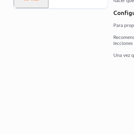
hacer que
Configu
Para prop
Recomenda
lecciones 
Una vez q